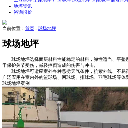
工业地坪
车库地坪
厂房地坪
球场地坪
医院地坪
商业地
地坪资讯
咨询报价
当前位置：
首页
-
球场地坪
球场地坪
球场地坪选择面层材料性能稳定的材料，弹性适当、平整度
于保护关节受伤，减轻摔倒造成的伤害与冲击。
球场地坪可适应室外各种恶劣天气条件，抗紫外线、不易褪
广泛应用在室内外的篮球场、网球场、排球场、羽毛球场等体
球场地坪案例