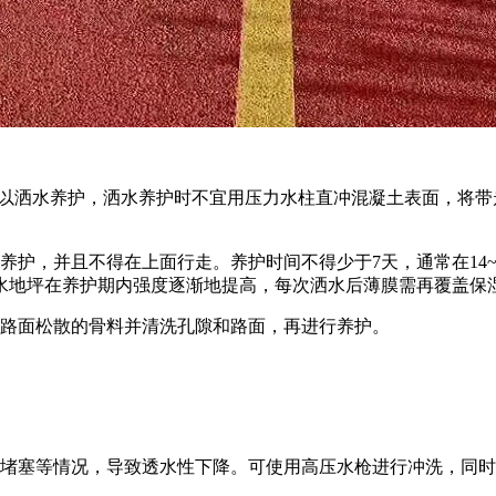
否可以洒水养护，洒水养护时不宜用压力水柱直冲混凝土表面，将
护，并且不得在上面行走。养护时间不得少于7天，通常在14~21
水地坪在养护期内强度逐渐地提高，每次洒水后薄膜需再覆盖保
路面松散的骨料并清洗孔隙和路面，再进行养护。
隙堵塞等情况，导致透水性下降。可使用高压水枪进行冲洗，同