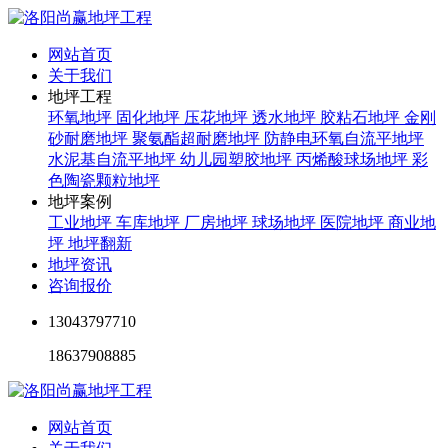
网站首页
关于我们
地坪工程
环氧地坪
固化地坪
压花地坪
透水地坪
胶粘石地坪
金刚
砂耐磨地坪
聚氨酯超耐磨地坪
防静电环氧自流平地坪
水泥基自流平地坪
幼儿园塑胶地坪
丙烯酸球场地坪
彩
色陶瓷颗粒地坪
地坪案例
工业地坪
车库地坪
厂房地坪
球场地坪
医院地坪
商业地
坪
地坪翻新
地坪资讯
咨询报价
13043797710
18637908885
网站首页