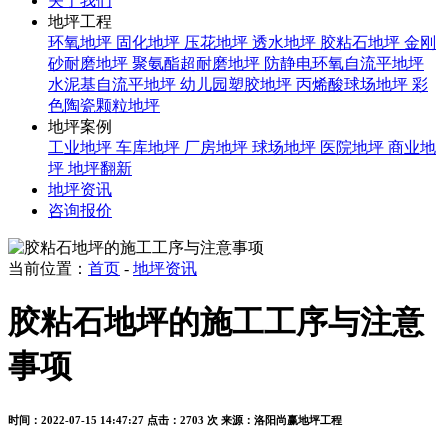
关于我们
地坪工程
环氧地坪
固化地坪
压花地坪
透水地坪
胶粘石地坪
金刚
砂耐磨地坪
聚氨酯超耐磨地坪
防静电环氧自流平地坪
水泥基自流平地坪
幼儿园塑胶地坪
丙烯酸球场地坪
彩
色陶瓷颗粒地坪
地坪案例
工业地坪
车库地坪
厂房地坪
球场地坪
医院地坪
商业地
坪
地坪翻新
地坪资讯
咨询报价
当前位置：
首页
-
地坪资讯
胶粘石地坪的施工工序与注意
事项
时间：2022-07-15 14:47:27
点击：2703 次
来源：洛阳尚赢地坪工程