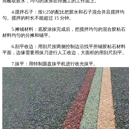
筒蘸取胶水，均匀的滚涂在待施工的工作面上。
4.搅拌石子：按1:25的配比把胶水和石子混合并且搅拌均
匀。搅拌的时长不能超过 15 分钟。
5.摊铺材料：底胶涂抹完成后，把搅拌均匀的混合胶粘石
材料均匀的分摊和铺平。
6.刮平收边：用刮尺按两侧控制边沿找平所铺胶粘石材料
平面，边缘需要用抹刀进行人工收边，大面积的用刮尺刮平。
7.抹平：用特制圆盘抹平机进行收光抹平。